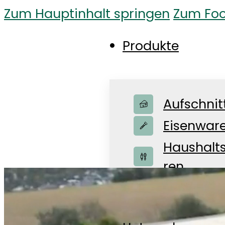
Zum Hauptinhalt springen
Zum Foo
Produkte
Aufschnit
Eisenwar
Haushalt
ren
Pharma
DEINE PERF
Shop
Textilien