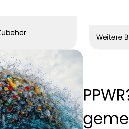
Zubehör
Weitere 
PPWR?
geme