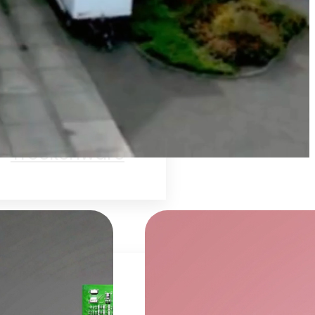
Backwaren
Elektronik
Obst &
müse
Schüttgüter
Trockenware
WR