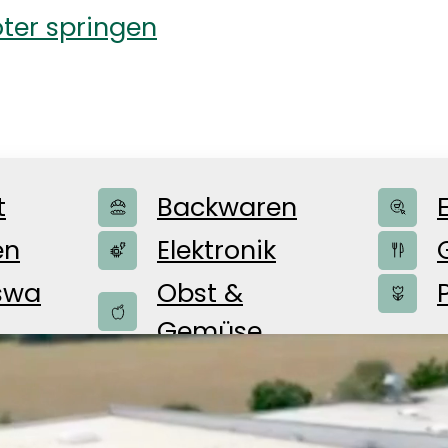
ter springen
t
Backwaren
en
Elektronik
swa
Obst &
Gemüse
Schüttgüter
EKTE
Trockenware