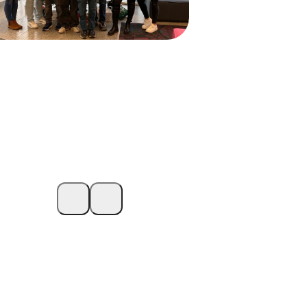
ewinner des
ewinnspiels vom Tag
er Ausbildung