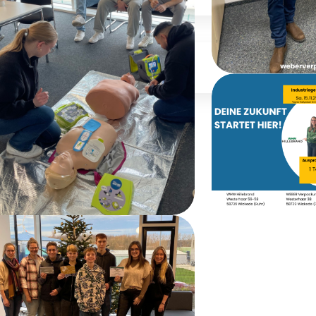
hrista hilft)
Jobs
Aus
Weiberfas
rste-Hilfe-Schulung
Tag der A