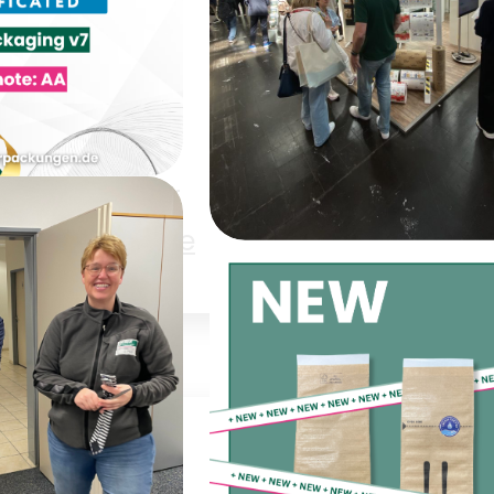
Backwaren
Elektronik
Obst &
müse
Schüttgüter
Trockenware
 AA bei der
ckaging
Heute geht’s los –
ssue 7
INTERPACK!
ung
WR