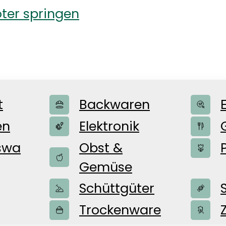
ter springen
t
Backwaren
en
Elektronik
swa
Obst &
Gemüse
Schüttgüter
ür euch
Trockenware