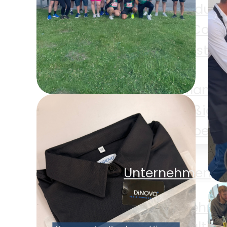
Alle Produkt
E-Com
Gastro
Pflanze
Süßigke
Sparkassen
Zubehö
Firmenlauf um den
Shop
Möhnesee
Unternehmen
Unternehm
D
Nachhaltigk