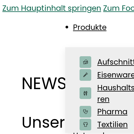
Zum Hauptinhalt springen
Zum Foo
Produkte
Aufschnit
Eisenwar
NEWS-BLOG
Haushalt
ren
Pharma
Unsere News f
Shop
Textilien