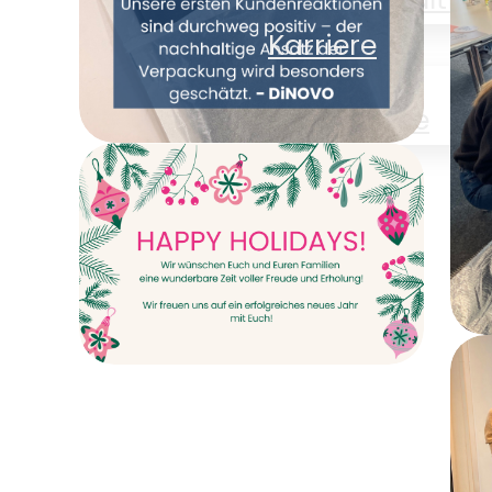
C
Karriere
Karriere
News
Kontakt
Gemeinsam
Verpackung neu
denken – DiNOVO
stellt auf
Papierverpackungen
E
um
Happy Holidays