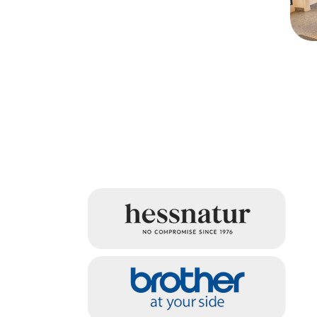
G
G
d