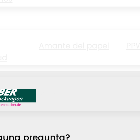
Amante del papel
PP
ad
Jobs
guna pregunta?