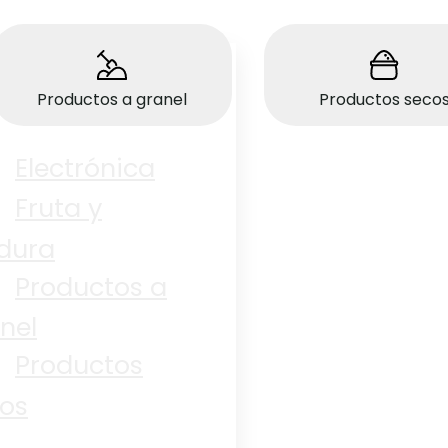
Panadería
Productos a granel
Productos seco
Electrónica
Fruta y
dura
Productos a
nel
Productos
os