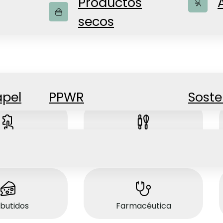
Productos
vadoras para las más
secos
res
apel
PPWR
Soste
esorios
Artículos para el hogar
butidos
Farmacéutica