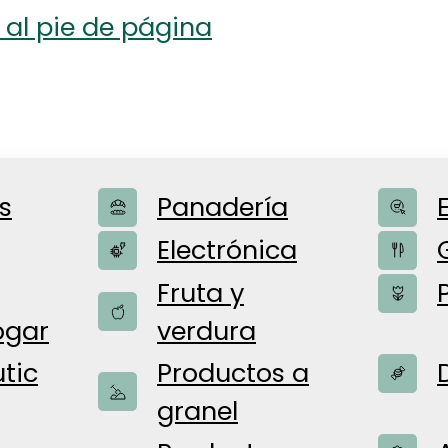
 al pie de página
s
Panadería
Electrónica
Fruta y
ogar
verdura
uestros prod
tic
Productos a
granel