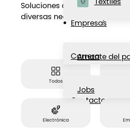
Textiles
Soluciones de embalaje inno
Tienda
diversas necesidades y secto
Empresas
Carrera
Amante del p
Todos
Acc
Noticias
Jobs
Contacto
Electrónica
Em