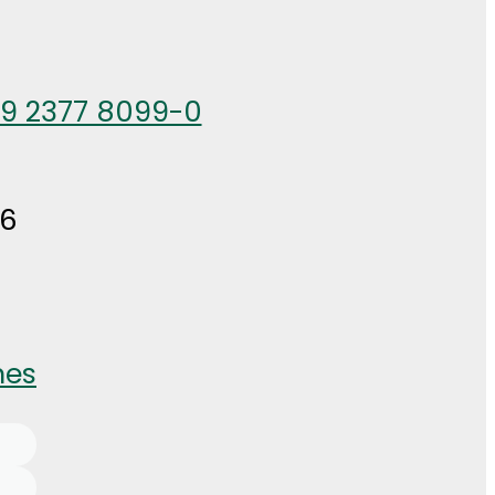
49 2377 8099-0
26
nes