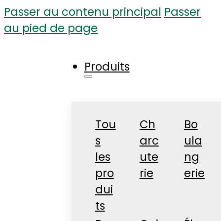
Passer au contenu principal
Passer
au pied de page
Produits
Tou
Ch
Bo
s
arc
ula
les
ute
ng
pro
rie
erie
dui
ts