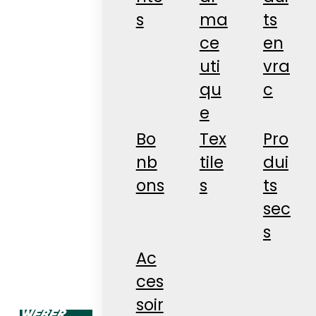
s
ma
ts
ce
en
uti
vra
qu
c
e
Bo
Tex
Pro
nb
tile
dui
ons
s
ts
sec
s
Ac
ces
soir