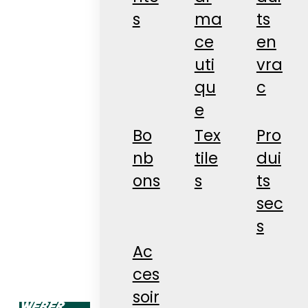
s
ma
ts
ce
en
uti
vra
qu
c
e
Bo
Tex
Pro
nb
tile
dui
ons
s
ts
sec
s
Ac
ces
soir