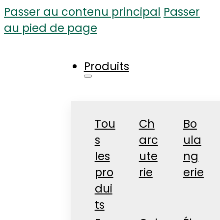
Passer au contenu principal
Passer
au pied de page
Produits
Tou
Ch
Bo
s
arc
ula
les
ute
ng
pro
rie
erie
dui
ts