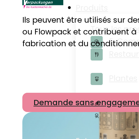
Produits
Ils peuvent être utilisés sur 
Tous les pro
ou Flowpack et contribuent à 
E-Com
fabrication et du conditionn
Restaur
Plantes
Demande sans engageme
Bonbon
Accesso
Boutique