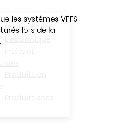
 que les systèmes VFFS
Boulangerie
urés lors de la
Électronique
.
Fruits et
gumes
Produits en
c
Produits secs