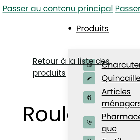
Passer au contenu principal
Passe
Produits
Retour à la liste des
Charcute
produits
Quincaille
Articles
ménager
Rouleaux a
Pharmace
que