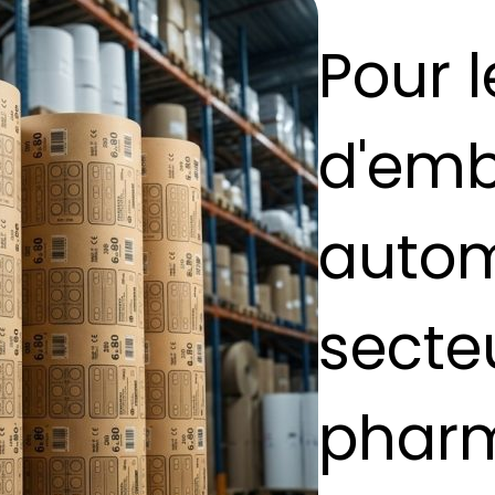
Pour 
d'emb
autom
secte
phar