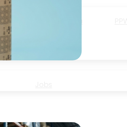
Amoureux du
PP
papier
ent
Jobs