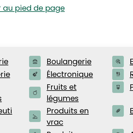
r au pied de page
rie
Boulangerie
rie
Électronique
Fruits et
s
légumes
utomatiques
uti
Produits en
vrac