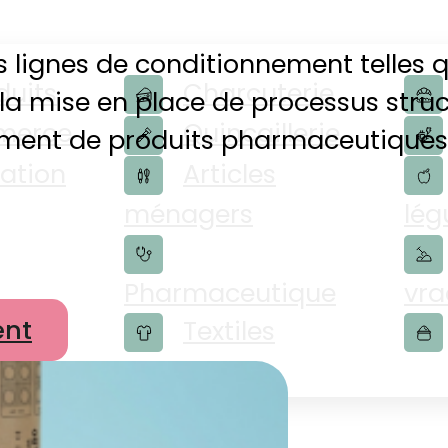
des lignes de conditionnement telles
duits
Charcuterie
la mise en place de processus struct
merce
Quincaillerie
ement de produits pharmaceutiques
ation
Articles
ménagers
lé
Pharmaceutique
vra
nt
s
Textiles
ires