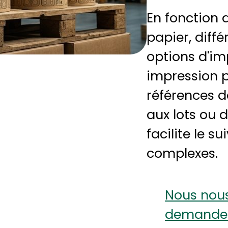
En fonction d
papier, diff
options d'im
impression p
références d
aux lots ou 
facilite le s
complexes.
Nous nous
demande 