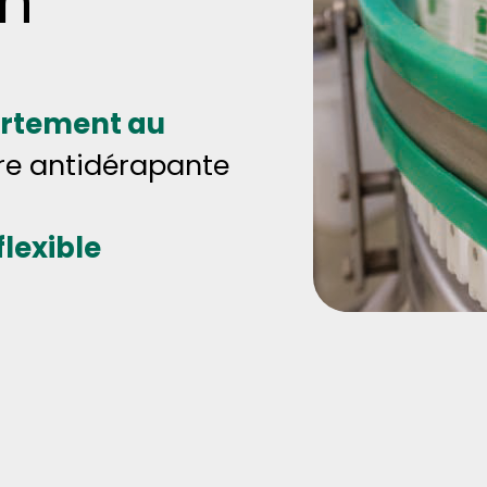
on
rtement au
ure antidérapante
lexible