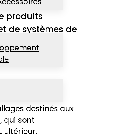
Accessoires
e produits
et de systèmes de
loppement
ble
ecteur
 automatisés et
llages destinés aux
 qui sont
ultérieur.