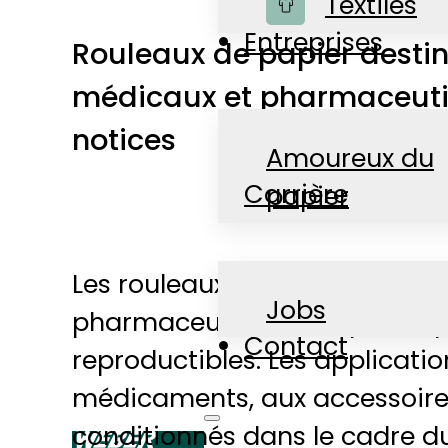
Boutique
Textiles
Entreprises
Rouleaux de papier desti
médicaux et pharmaceutiq
notices
Amoureux du
Carrière
papier
Les rouleaux pour machines au
Actualités
Jobs
pharmaceutique lorsque les p
Contact
reproductibles. Les applicati
médicaments, aux accessoires
conditionnés dans le cadre d