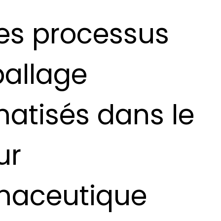
les processus
allage
atisés dans le
ur
maceutique