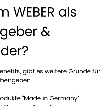
m WEBER als
tgeber &
lder?
nefits, gibt es weitere Gründe für
beitgeber:
produkte "Made in Germany"