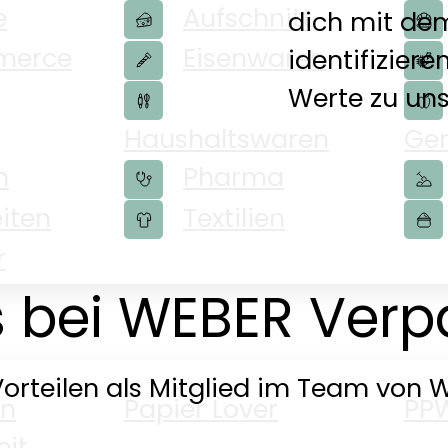
e
Aufschnitt
dich mit de
merce
Eisenwaren
identifizier
Werte zu un
Haushaltswaren
Ge
n
Pharma
iten
Textilien
r
ts bei WEBER Ver
Vorteilen als Mitglied im Team von 
en
Papier Lover
PP
eit