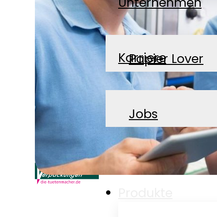
Unternehmen
Karriere
Papier Lover
News
Jobs
Kontakt
Produkte