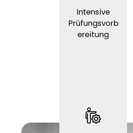
Intensive
Prüfungsvorb
WORK
LIF
E
ereitung
Teilzeit/
Work-Life-
Balance (je
nach
Tätigkeit)