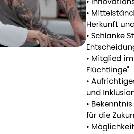
• Innovation
• Mittelstä
Herkunft und
• Schlanke S
Entscheidu
• Mitglied i
Flüchtlinge"
• Aufrichtige
und Inklusio
• Bekenntnis
für die Zukun
• Möglichkei