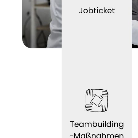
Jobticket
Givve-Card
Teambuilding
-Maßnahmen