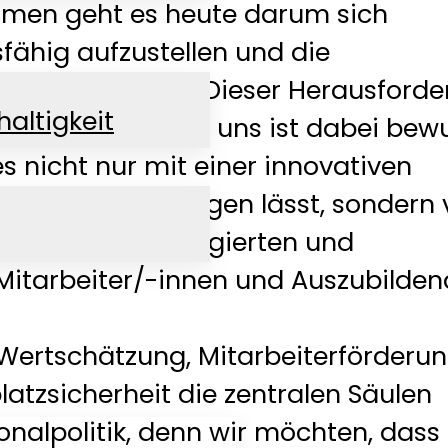
hmen geht es heute darum sich
ähig aufzustellen und die
gkeit zu sichern. Dieser Herausford
altigkeit
uns bei WEBER und uns ist dabei bewu
es nicht nur mit einer innovativen
egie bewerkstelligen lässt, sondern 
alifizierten, engagierten und
Mitarbeiter/-innen und Auszubilden
Wertschätzung, Mitarbeiterförderu
latzsicherheit die zentralen Säulen
onalpolitik, denn wir möchten, dass