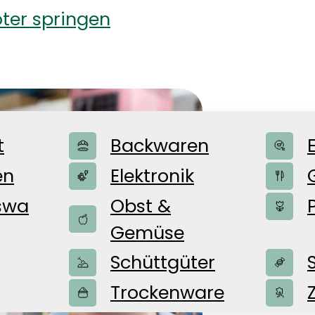
ter springen
WEBE
t
Backwaren
en
Elektronik
als A
swa
Obst &
Gemüse
Ausbi
Schüttgüter
Trockenware