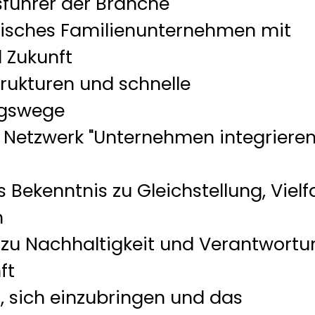
sführer der Branche
ndisches Familienunternehmen mit
 Zukunft
trukturen und schnelle
ngswege
m Netzwerk "Unternehmen integriere
s Bekenntnis zu Gleichstellung, Vielf
n
 zu Nachhaltigkeit und Verantwortu
ft
t, sich einzubringen und das