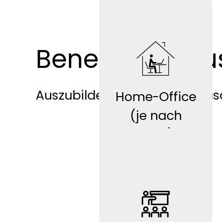
Benefits für A
LIF
E
Auszubildende profitieren zus
Home-Office
(je nach
Tätigkeit) mit
Ausstattung