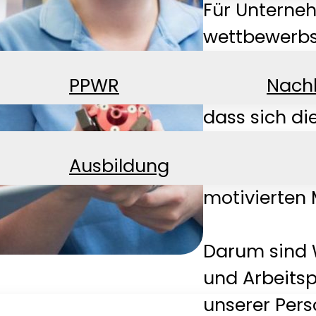
Für Unterne
wettbewerbsf
Zukunftsfähi
PPWR
Nachh
stellen wir 
dass sich di
Produktstrat
Ausbildung
allem mit qu
motivierten 
Darum sind 
und Arbeitsp
unserer Pers