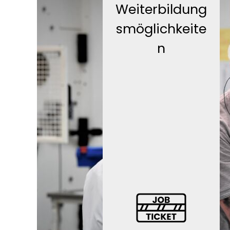
Weiterbildung
smöglichkeite
n
JobRad-
Leasing