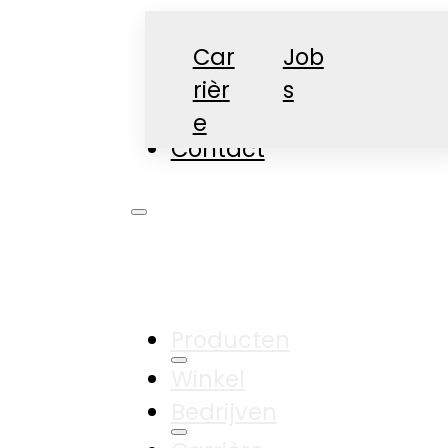
Car
Job
rièr
s
Nieuws
e
Contact
Producten
Winkel
Bedrijven