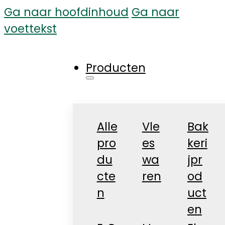
Ga naar hoofdinhoud
Ga naar
voettekst
Producten
Alle
Vle
Bak
pro
es
keri
du
wa
jpr
cte
ren
od
n
uct
en