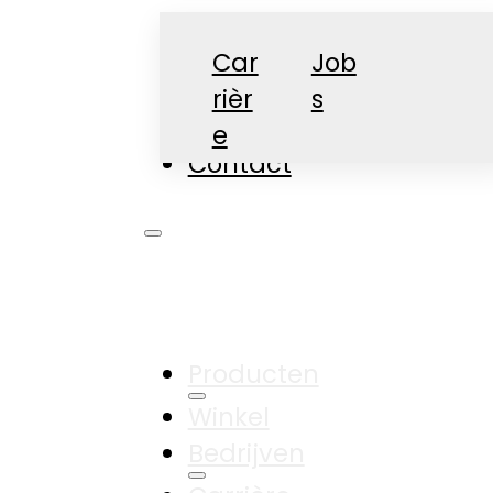
Car
Job
rièr
s
Nieuws
e
Contact
Producten
Winkel
Bedrijven