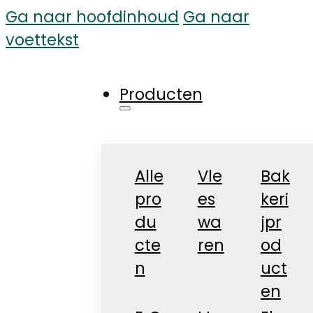
Ga naar hoofdinhoud
Ga naar
voettekst
Producten
Alle
Vle
Bak
pro
es
keri
du
wa
jpr
cte
ren
od
n
uct
en