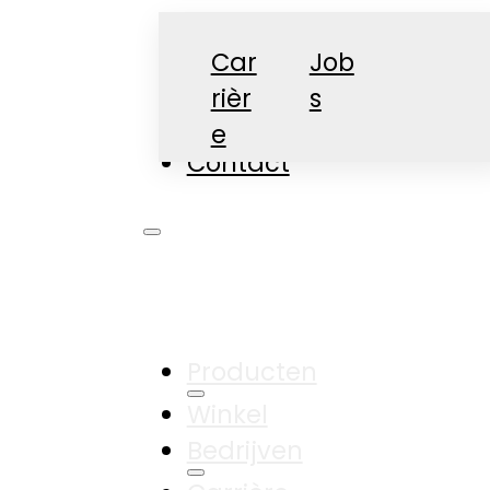
Car
Job
rièr
s
Nieuws
e
Contact
Producten
Winkel
Bedrijven