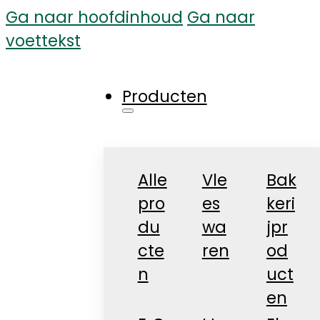
Ga naar hoofdinhoud
Ga naar
voettekst
Producten
Alle
Vle
Bak
pro
es
keri
du
wa
jpr
cte
ren
od
n
uct
en