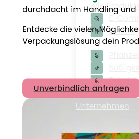
Alle Produkt
durchdacht im Handling und p
E-Com
Entdecke die vielen Möglichke
Gastro
Verpackungslösung dein Produ
Pflanze
Süßigke
Zubehö
Unverbindlich anfragen
Shop
Unternehmen
Unternehm
Nachhaltigk