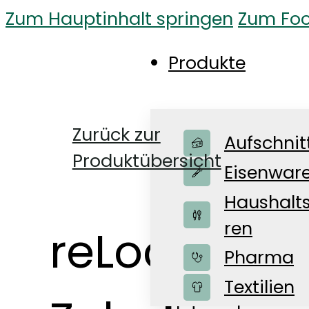
Zum Hauptinhalt springen
Zum Foo
Produkte
Zurück zur
Aufschnit
Produktübersicht
Eisenwar
Haushalt
ren
reLoc Bag f
Pharma
Shop
Textilien