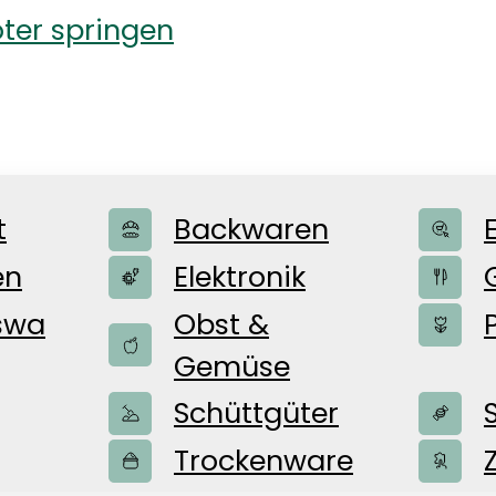
ter springen
t
Backwaren
en
Elektronik
swa
Obst &
Gemüse
ür Kleinteile u
Schüttgüter
Trockenware