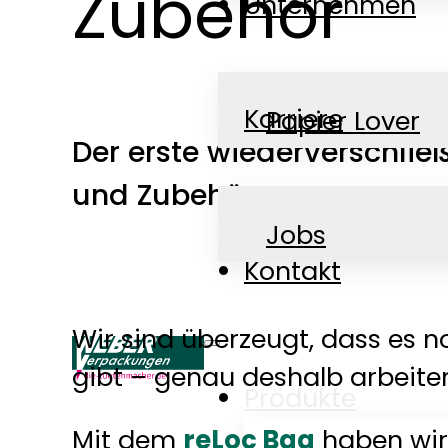
Zubehör
Unternehmen
Karriere
Papier Lover
Der erste wiederverschließ
und Zubehör.
News
Jobs
Kontakt
Wir sind überzeugt, dass es 
gibt – genau deshalb arbeiten
Produkte
Mit dem
reLoc Bag
haben wir 