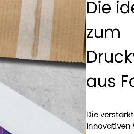
Die id
zum
Druck
aus Fo
Die verstärk
innovativen 