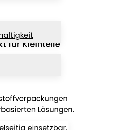
altigkeit
 für Kleinteile
tstoffverpackungen
rbasierten Lösungen.
elseitig einsetzbar,