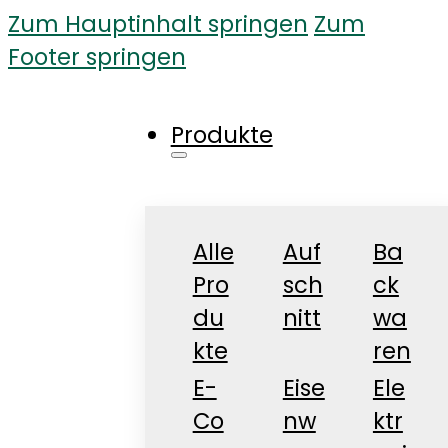
Zum Hauptinhalt springen
Zum
Footer springen
Produkte
Alle
Auf
Ba
Pro
sch
ck
du
nitt
wa
kte
ren
E-
Eise
Ele
Co
nw
ktr