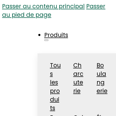
Passer au contenu principal
Passer
au pied de page
Produits
Tou
Ch
Bo
s
arc
ula
les
ute
ng
pro
rie
erie
dui
ts