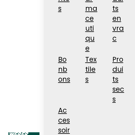
s
ma
ts
ce
en
uti
vra
qu
c
e
Bo
Tex
Pro
nb
tile
dui
ons
s
ts
sec
s
Ac
ces
soir