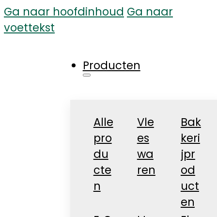
Ga naar hoofdinhoud
Ga naar
voettekst
Producten
Alle
Vle
Bak
pro
es
keri
du
wa
jpr
cte
ren
od
n
uct
en