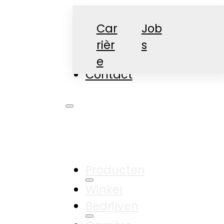
Car
Job
rièr
s
Nieuws
e
Contact
Producten
Winkel
Bedrijven