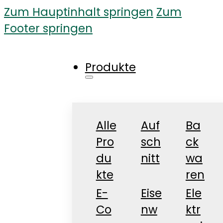
Zum Hauptinhalt springen
Zum
Footer springen
Produkte
Alle
Auf
Ba
Pro
sch
ck
du
nitt
wa
kte
ren
E-
Eise
Ele
Co
nw
ktr