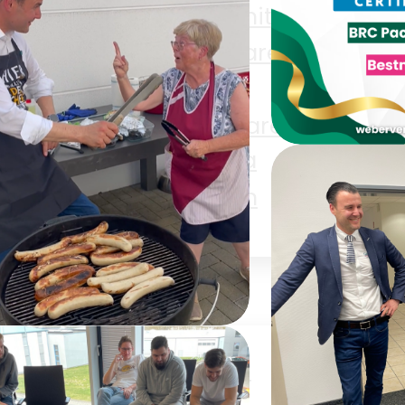
e
Aufschnitt
merce
Eisenwaren
Haushaltswaren
Ge
n
Pharma
iten
Textilien
Bewertung
r
BRCGS Pa
Materials I
Zertifizier
en
Papier Lover
PP
er Chef grillt (und
eit