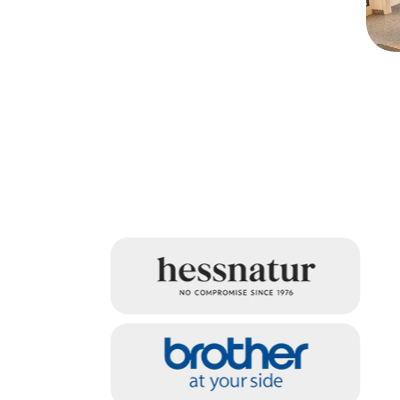
G
G
d