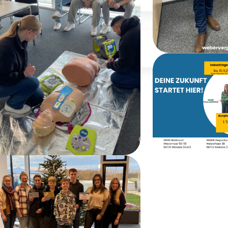
hrista hilft)
Jobs
Aus
Weiberfas
rste-Hilfe-Schulung
Tag der A