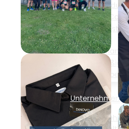
Alle Produkt
E-Com
Gastro
Pflanze
Süßigke
Sparkassen
Zubehö
Firmenlauf um den
Shop
Möhnesee
Unternehmen
Unternehm
D
Nachhaltigk