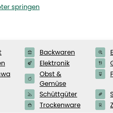
ter springen
t
Backwaren
en
Elektronik
swa
Obst &
Gemüse
Schüttgüter
ür euch
Trockenware