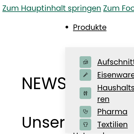
Zum Hauptinhalt springen
Zum Foo
Produkte
Aufschnit
Eisenwar
NEWS-BLOG
Haushalt
ren
Pharma
Unsere News f
Shop
Textilien