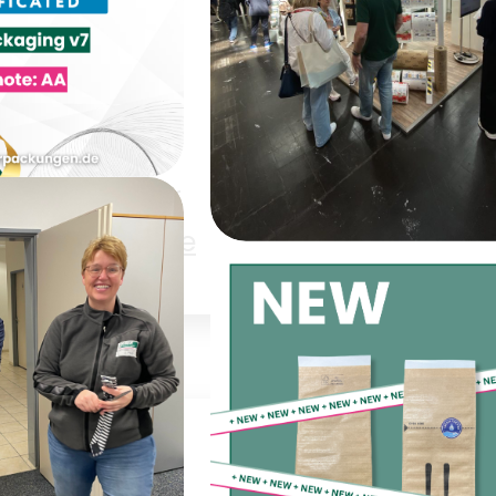
Backwaren
Elektronik
Obst &
müse
Schüttgüter
Trockenware
 AA bei der
ckaging
Heute geht’s los –
ssue 7
INTERPACK!
ung
WR