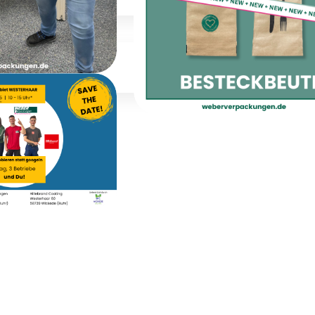
bildung
tnacht
Besteckbeutel sind 
usbildung