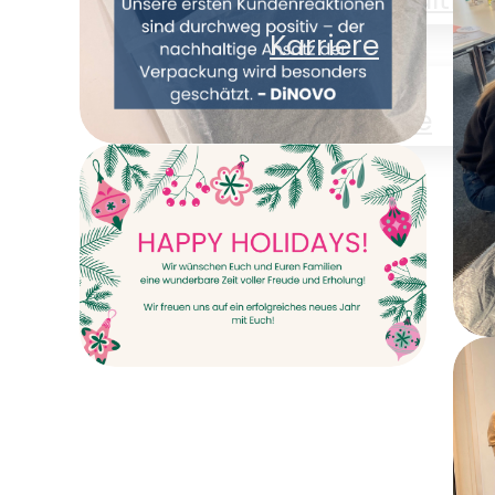
C
Karriere
Karriere
News
Kontakt
Gemeinsam
Verpackung neu
denken – DiNOVO
stellt auf
Papierverpackungen
E
um
Happy Holidays