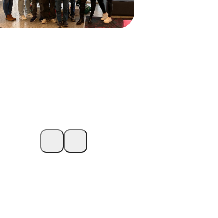
ewinner des
ewinnspiels vom Tag
er Ausbildung