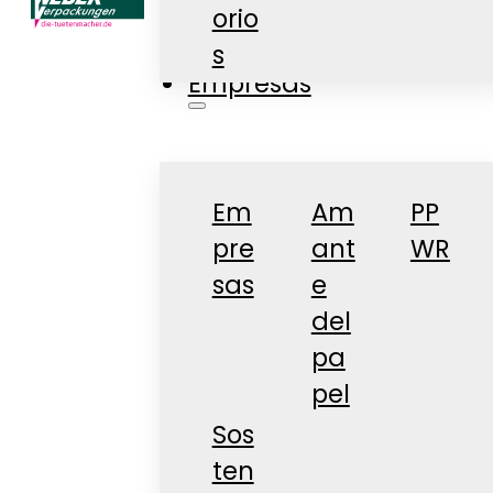
orio
Tienda
s
Empresas
Em
Am
PP
pre
ant
WR
sas
e
del
pa
pel
Sos
ten