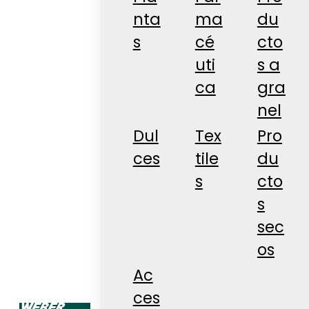
nta
ma
du
s
cé
cto
uti
s a
ca
gra
nel
Dul
Tex
Pro
ces
tile
du
s
cto
s
sec
os
Ac
ces