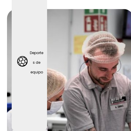
Fiestas
de
empres
Deporte
a
s de
equipo