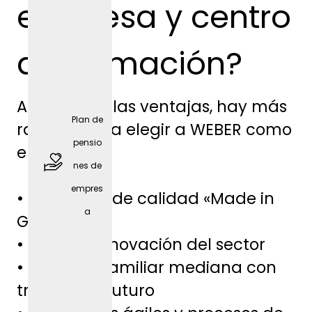
empresa y centro
de formación?
Además de las ventajas, hay más
Plan de
razones para elegir a WEBER como
pensio
empresa:
nes de
empres
• Productos de calidad «Made in
a
Germany»
• Líder en innovación del sector
Móvil
• Empresa familiar mediana con
de
tradición y futuro
empres