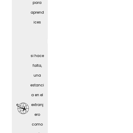
para
al
aprend
(depen
ices
diendo
del
puesto
si hace
)
falta,
una
estanci
a en el
extranj
ero
como