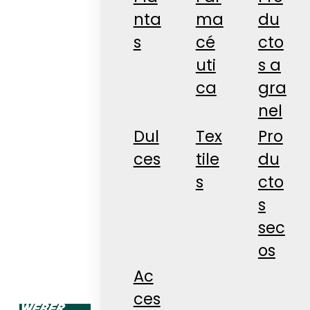
nta
ma
du
s
cé
cto
uti
s a
ca
gra
nel
Dul
Tex
Pro
ces
tile
du
s
cto
s
sec
os
Ac
ces