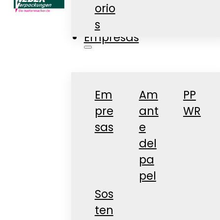
orio
Tienda
s
Empresas
Em
Am
PP
pre
ant
WR
sas
e
del
pa
pel
Sos
ten