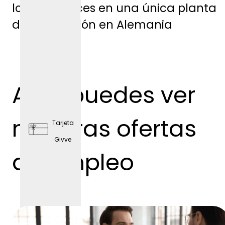
los aprendices en una única planta
de producción en Alemania
plazas
de
Aquí puedes ver
aparc
amient
nuestras ofertas
Tarjeta
o
Givve
gratis
de empleo