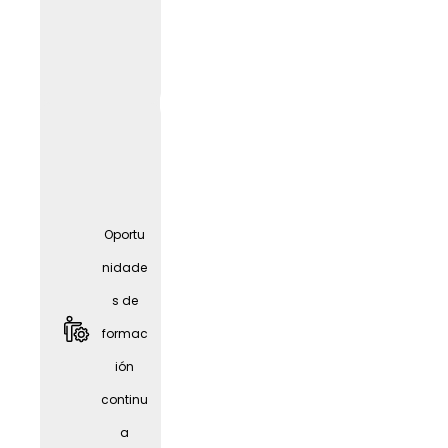
nidade
s de
formac
ión
contin
ua
Oportu
nidade
s de
formac
ión
continu
a