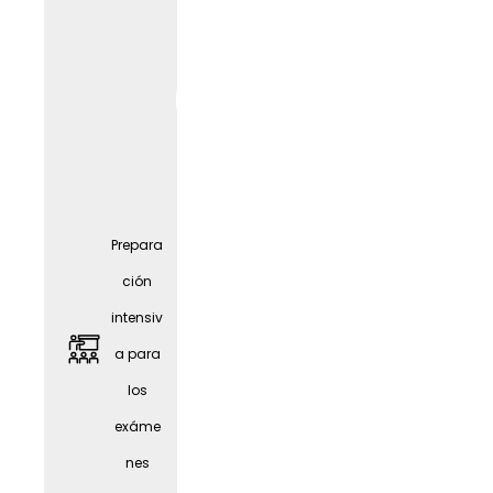
Prepara
ción
intensiv
a para
Amplia
los
oferta
exáme
de
nes
oportu