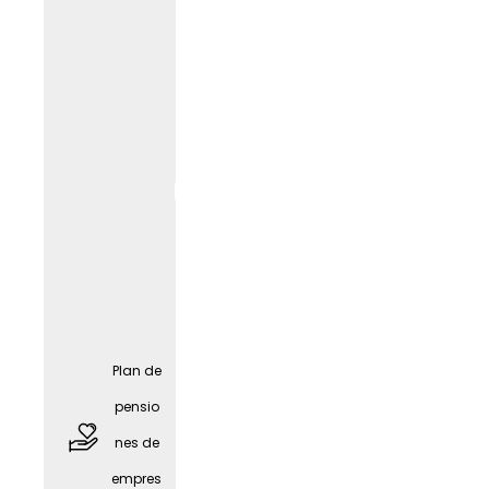
Asesor
Plan de
amient
pensio
o sobre
nes de
el
empres