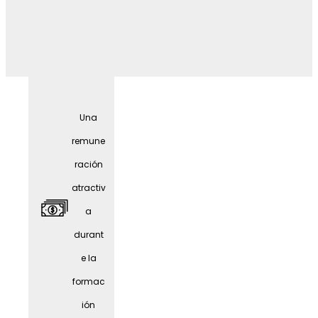
Preven
ción
sanitar
Una
ia
remune
ración
atractiv
a
durant
e la
formac
ión