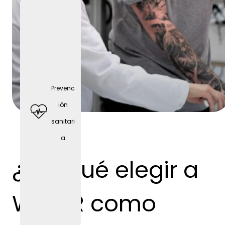
Prevenc
ión
sanitari
a
Deporte
s de
¿Por qué elegir a
equipo
WEBER como