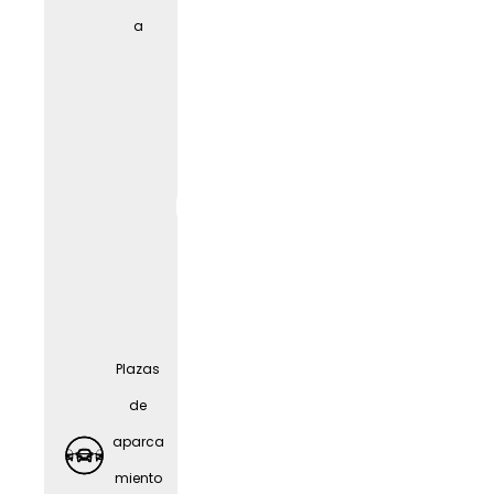
cuidad
a
o de
person
as
mayor
es
Plazas
de
aparca
miento