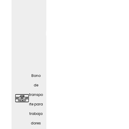
Oficina
en
casa
(según
el
LIF
E
trabajo
) con
Bono
todo lo
de
necesa
transpo
rio
rte para
trabaja
dores