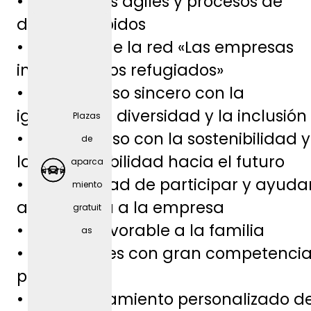
• Estructuras ágiles y procesos de
a
decisión rápidos
(depen
• Miembro de la red «Las empresas
diendo
integran a los refugiados»
del
• Compromiso sincero con la
puesto
igualdad, la diversidad y la inclusión
Plazas
)
• Compromiso con la sostenibilidad y
de
la responsabilidad hacia el futuro
aparca
• Oportunidad de participar y ayuda
miento
a dar forma a la empresa
gratuit
• Entorno favorable a la familia
as
• Formadores con gran competenci
profesional
• Acompañamiento personalizado d