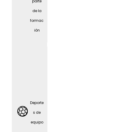
parte
Alquiler
de la
de
formac
biciclet
ión
as
JobRa
d
Deporte
s de
equipo