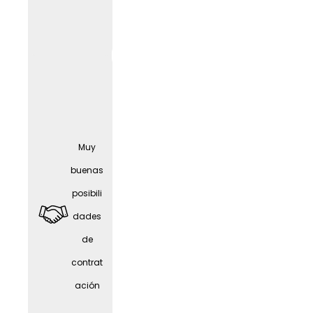
Seguro
Muy
médic
buenas
o
posibili
compl
dades
ement
de
ario
contrat
gratuit
ación
o