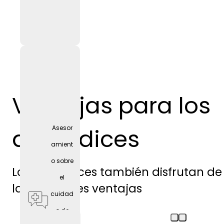
Ventajas para los
aprendices
Asesor
amient
o sobre
Los aprendices también disfrutan de
el
las siguientes ventajas
cuidad
o de