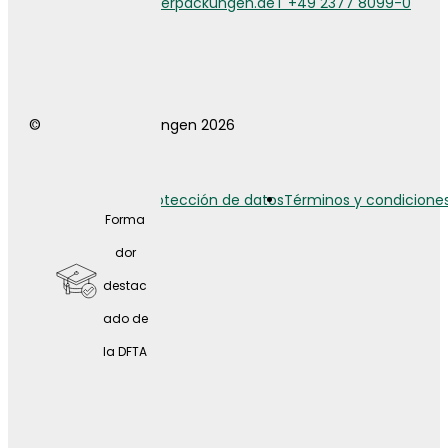
info@weberverpackungen.de
T +49 2377 8099-0
a
© Weber Verpackungen 2026
Aviso legal
Protección de datos
Términos y condicione
Forma
dor
destac
ado de
la DFTA