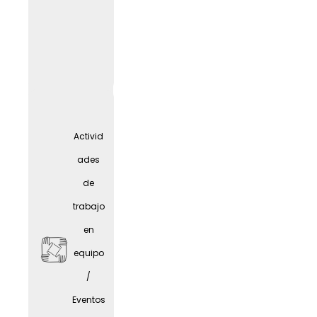
A
tiempo
parcial
Activid
/
ades
Concili
de
ación
trabajo
entre
en
vida
equipo
laboral
WORK
LIF
E
/
y
Eventos
person