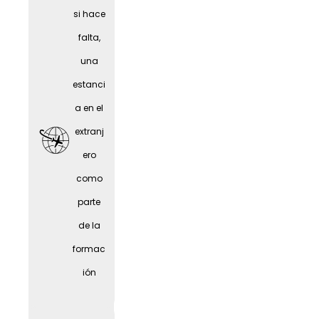
person
si hace
as
falta,
mayor
una
es
estanci
a en el
extranj
ero
como
parte
de la
formac
ión