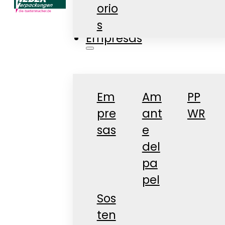
orio
Tienda
s
Empresas
Em
Am
PP
pre
ant
WR
sas
e
del
pa
pel
Sos
ten