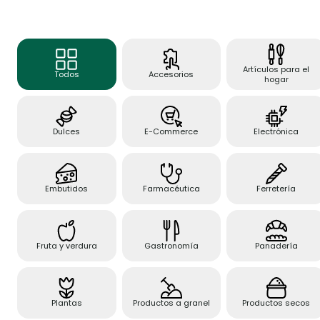
Artículos para el
Todos
Accesorios
hogar
Dulces
E-Commerce
Electrónica
Embutidos
Farmacéutica
Ferretería
Fruta y verdura
Gastronomía
Panadería
Plantas
Productos a granel
Productos secos