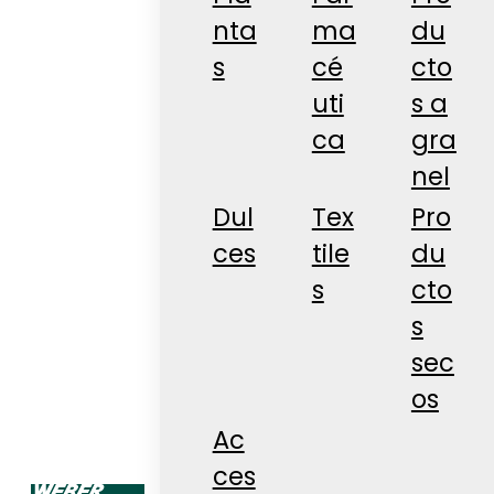
nta
ma
du
s
cé
cto
uti
s a
ca
gra
nel
Dul
Tex
Pro
ces
tile
du
s
cto
s
sec
os
Ac
ces