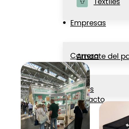
Textiles
Tienda
Empresas
Carrera
Amante del p
Noticias
Jobs
Contacto