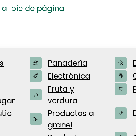
 al pie de página
s
Panadería
Electrónica
CIAS
Fruta y
ogar
verdura
tic
Productos a
ias para vosotros
granel