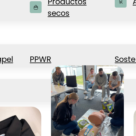
Productos
secos
apel
PPWR
Soste