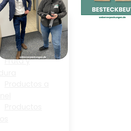
Panadería
¡Ya están aqu
Electrónica
las fundas pa
cubiertos!
Fruta y
dura
Jueves de
Productos a
Carnaval de las
nel
Chicas
Productos
os