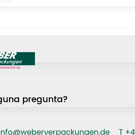
del Día de
mación
Amante del papel
PP
ad
Jobs
guna pregunta?
info@weberverpackungen.de
T +