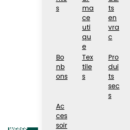
s
ma
ts
ce
en
uti
vra
qu
c
e
Bo
Tex
Pro
nb
tile
dui
ons
s
ts
sec
s
Ac
ces
soir