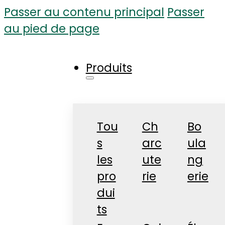
Passer au contenu principal
Passer
au pied de page
Produits
Tou
Ch
Bo
s
arc
ula
les
ute
ng
pro
rie
erie
dui
ts