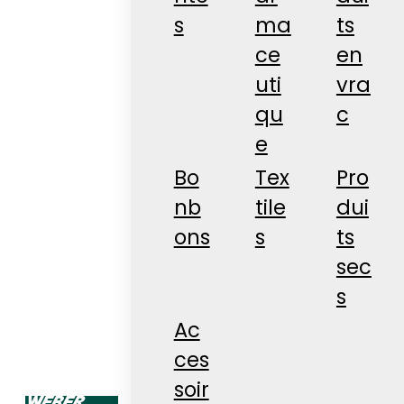
s
ma
ts
ce
en
uti
vra
qu
c
e
Bo
Tex
Pro
nb
tile
dui
ons
s
ts
sec
s
Ac
ces
soir