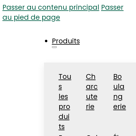
Passer au contenu principal
Passer
au pied de page
Produits
Tou
Ch
Bo
s
arc
ula
les
ute
ng
pro
rie
erie
dui
ts