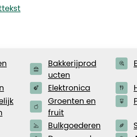
ttekst
Bakkerijprod
en
ucten
n
Elektronica
lijk
Groenten en
n
fruit
 jullie
Bulkgoederen