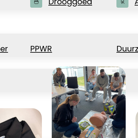
Drooggoed
er
PPWR
Duur