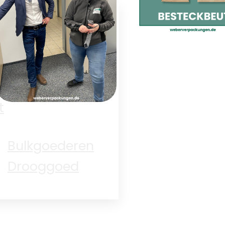
kerijproducten
Elektronica
De bestekzak
zijn er!
Groenten en
t
Vrouwenvasten
Bulkgoederen
donderdag
Drooggoed