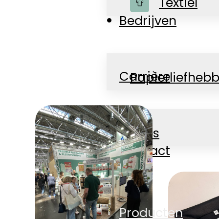
Winkel
Textiel
Bedrijven
Carrière
Papierliefhebb
Nieuws
Jobs
Contact
Producten