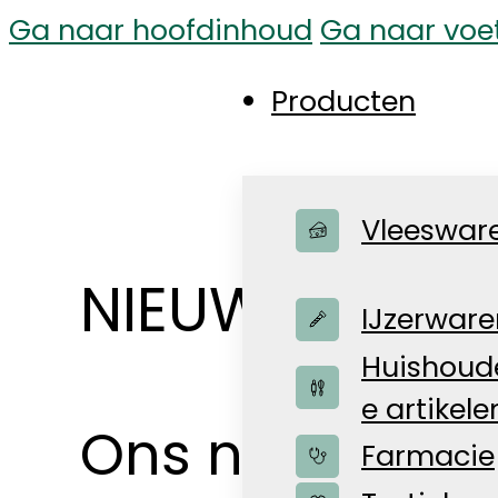
Ga naar hoofdinhoud
Ga naar voe
Producten
Vleeswar
NIEUWSBLOG
IJzerware
Huishoude
e artikele
Ons nieuws voor
Farmacie