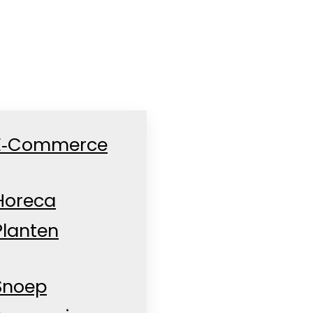
E‑Commerce
Horeca
Planten
Snoep