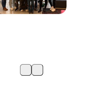
ewinner des
ewinnspiels vom Tag
er Ausbildung