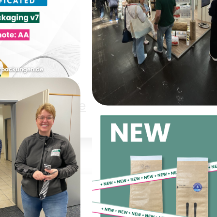
Backwaren
Elektronik
Obst &
müse
Schüttgüter
Trockenware
 AA bei der
ckaging
Heute geht’s los –
ssue 7
INTERPACK!
ung
WR