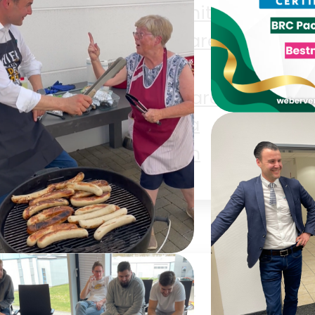
e
Aufschnitt
merce
Eisenwaren
Haushaltswaren
Ge
n
Pharma
iten
Textilien
Bewertung
r
BRCGS Pa
Materials I
Zertifizier
en
Papier Lover
PP
er Chef grillt (und
eit