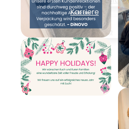
C
Karriere
Karriere
News
Kontakt
Gemeinsam
Verpackung neu
denken – DiNOVO
stellt auf
Papierverpackungen
E
um
Happy Holidays