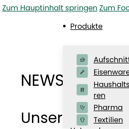
Zum Hauptinhalt springen
Zum Foo
Produkte
Aufschnit
Eisenwar
NEWS-BLOG
Haushalt
ren
Pharma
Unsere News f
Shop
Textilien