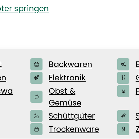
ter springen
t
Backwaren
en
Elektronik
swa
Obst &
Gemüse
Schüttgüter
ür euch
Trockenware