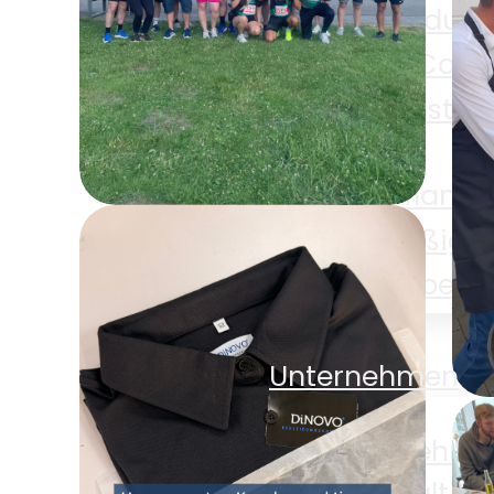
Alle Produkt
E-Com
Gastro
Pflanze
Süßigke
Sparkassen
Zubehö
Firmenlauf um den
Shop
Möhnesee
Unternehmen
Unternehm
D
Nachhaltigk