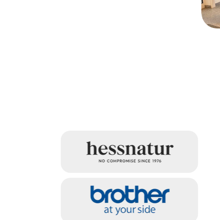
G
G
d