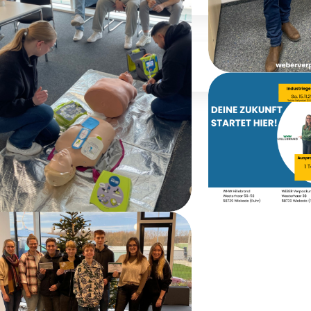
hrista hilft)
Jobs
Aus
Weiberfas
rste-Hilfe-Schulung
Tag der A