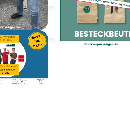
bildung
tnacht
Besteckbeutel sind 
usbildung