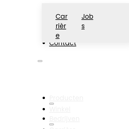
Car
Job
rièr
s
Nieuws
e
Contact
Producten
Winkel
Bedrijven