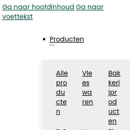
Ga naar hoofdinhoud
Ga naar
voettekst
Producten
Alle
Vle
Bak
pro
es
keri
du
wa
jpr
cte
ren
od
n
uct
en