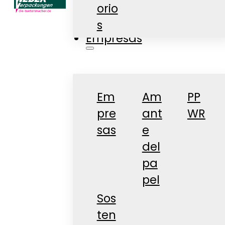
orio
Tienda
s
Empresas
Em
Am
PP
pre
ant
WR
sas
e
del
pa
pel
Sos
ten