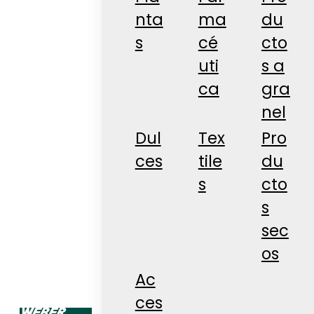
nta
ma
du
s
cé
cto
uti
s a
ca
gra
nel
Dul
Tex
Pro
ces
tile
du
s
cto
s
sec
os
Ac
ces