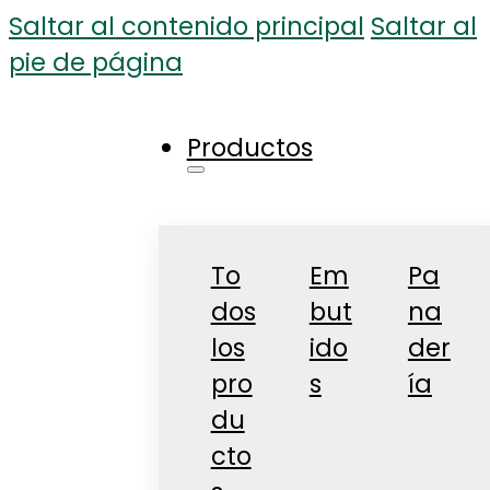
Saltar al contenido principal
Saltar al
pie de página
Productos
To
Em
Pa
dos
but
na
los
ido
der
pro
s
ía
du
cto