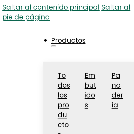
Saltar al contenido principal
Saltar al
pie de página
Productos
To
Em
Pa
dos
but
na
los
ido
der
pro
s
ía
du
cto