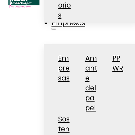
orio
Tienda
s
Empresas
Em
Am
PP
pre
ant
WR
sas
e
del
pa
pel
Sos
ten