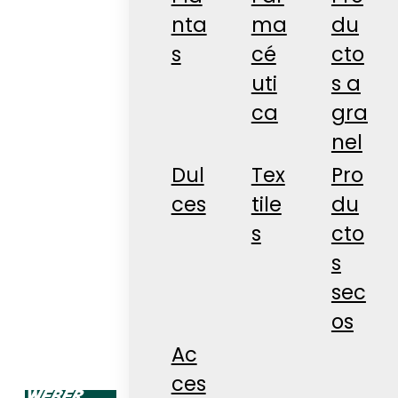
nta
ma
du
s
cé
cto
uti
s a
ca
gra
nel
Dul
Tex
Pro
ces
tile
du
s
cto
s
sec
os
Ac
ces