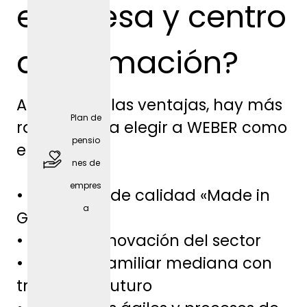
empresa y centro
de formación?
Además de las ventajas, hay más
Plan de
razones para elegir a WEBER como
pensio
empresa:
nes de
empres
• Productos de calidad «Made in
a
Germany»
• Líder en innovación del sector
Móvil
• Empresa familiar mediana con
de
tradición y futuro
empres