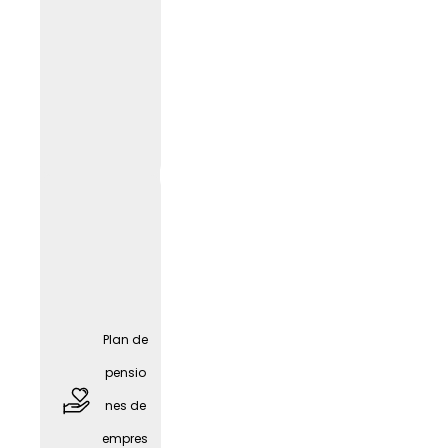
Asesor
Plan de
amient
pensio
o sobre
nes de
el
empres