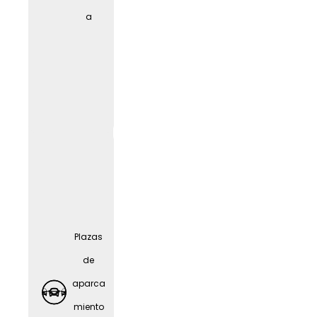
cuidad
a
o de
person
as
mayor
es
Plazas
de
aparca
miento