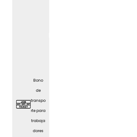
Oficina
en
casa
(según
el
LIF
E
trabajo
) con
Bono
todo lo
de
necesa
transpo
rio
rte para
trabaja
dores