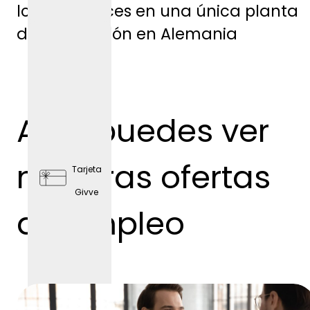
los aprendices en una única planta
de producción en Alemania
plazas
de
Aquí puedes ver
aparc
amient
nuestras ofertas
Tarjeta
o
Givve
gratis
de empleo