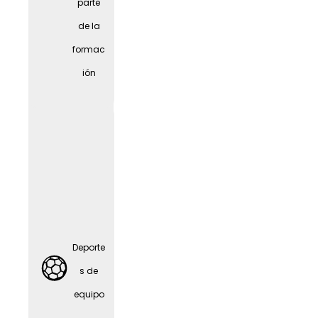
parte
Alquiler
de la
de
formac
biciclet
ión
as
JobRa
d
Deporte
s de
equipo