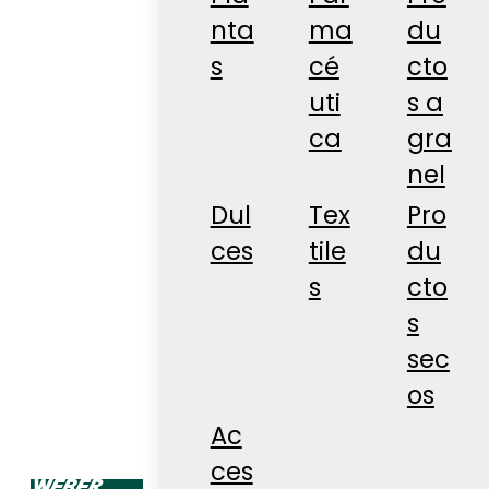
nta
ma
du
s
cé
cto
uti
s a
ca
gra
nel
Dul
Tex
Pro
ces
tile
du
s
cto
s
sec
os
Ac
ces