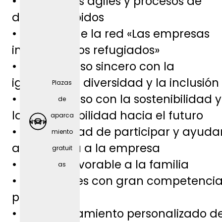
• Estructuras ágiles y procesos de
a
decisión rápidos
(depen
• Miembro de la red «Las empresas
diendo
integran a los refugiados»
del
• Compromiso sincero con la
puesto
igualdad, la diversidad y la inclusión
Plazas
)
• Compromiso con la sostenibilidad y
de
la responsabilidad hacia el futuro
aparca
• Oportunidad de participar y ayuda
miento
a dar forma a la empresa
gratuit
• Entorno favorable a la familia
as
• Formadores con gran competenci
profesional
• Acompañamiento personalizado d