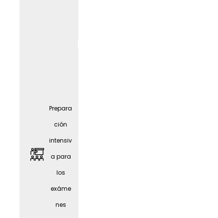
Prepara
ción
intensiv
a para
Amplia
los
oferta
exáme
de
nes
oportu