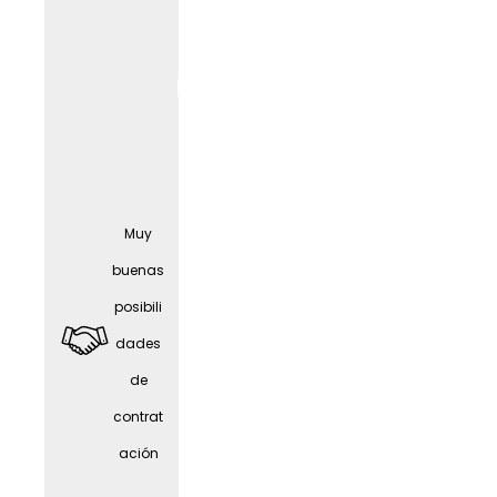
Seguro
Muy
médic
buenas
o
posibili
compl
dades
ement
de
ario
contrat
gratuit
ación
o