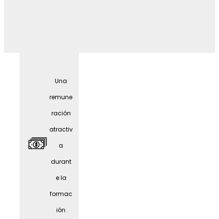
Preven
ción
sanitar
Una
ia
remune
ración
atractiv
a
durant
e la
formac
ión