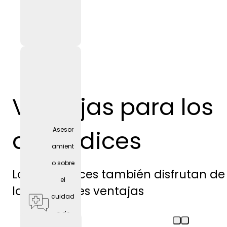
Ventajas para los
aprendices
Asesor
amient
o sobre
Los aprendices también disfrutan de
el
las siguientes ventajas
cuidad
o de