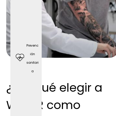
Prevenc
ión
sanitari
a
Deporte
s de
¿Por qué elegir a
equipo
WEBER como