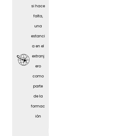
person
si hace
as
falta,
mayor
una
es
estanci
a en el
extranj
ero
como
parte
de la
formac
ión