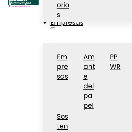
orio
Tienda
s
Empresas
Em
Am
PP
pre
ant
WR
sas
e
del
pa
pel
Sos
ten