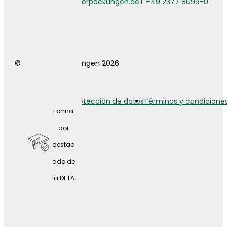
info@weberverpackungen.de
T +49 2377 8099-0
a
© Weber Verpackungen 2026
Aviso legal
Protección de datos
Términos y condicione
Forma
dor
destac
ado de
la DFTA