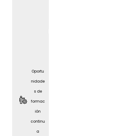
nidade
s de
formac
ión
contin
ua
Oportu
nidade
s de
formac
ión
continu
a