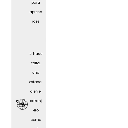
para
al
aprend
(depen
ices
diendo
del
puesto
si hace
)
falta,
una
estanci
a en el
extranj
ero
como