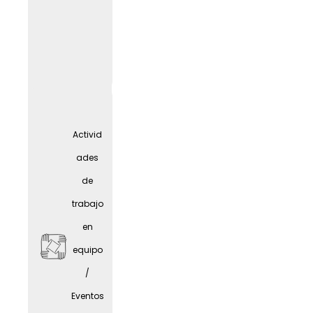
A
tiempo
parcial
Activid
/
ades
Concili
de
ación
trabajo
entre
en
vida
equipo
laboral
WORK
LIF
E
/
y
Eventos
person