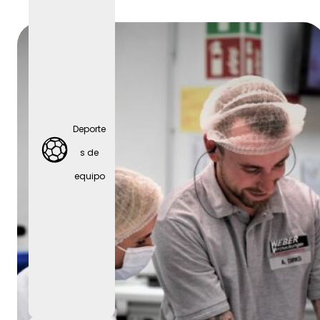
Fiestas
de
empres
Deporte
a
s de
equipo