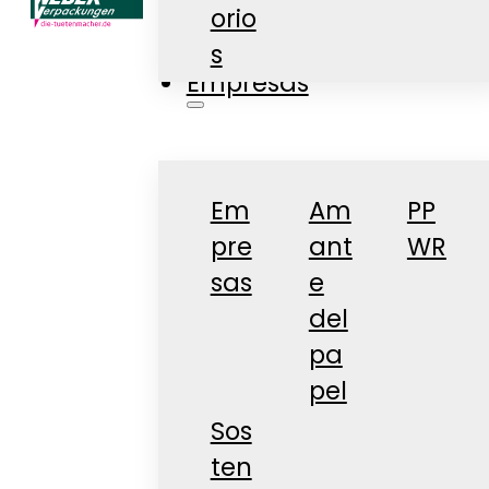
orio
Tienda
s
Empresas
Em
Am
PP
pre
ant
WR
sas
e
del
pa
pel
Sos
ten