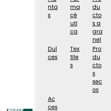
nta
ma
du
s
cé
cto
uti
s a
ca
gra
nel
Dul
Tex
Pro
ces
tile
du
s
cto
s
sec
os
Ac
ces