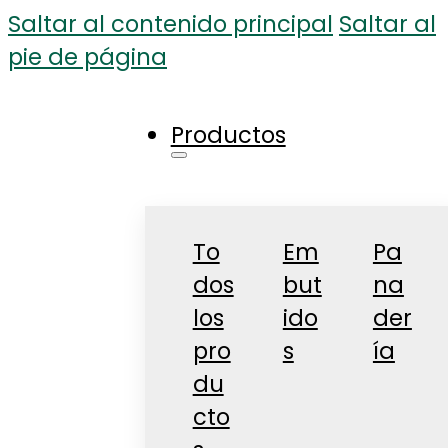
Saltar al contenido principal
Saltar al
pie de página
Productos
To
Em
Pa
dos
but
na
los
ido
der
pro
s
ía
du
cto